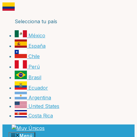
Saltar
al
contenido
Selecciona tu país
México
España
Chile
Perú
Brasil
Ecuador
Argentina
United States
Costa Rica
Menú